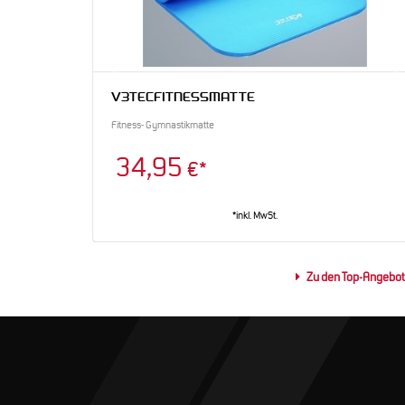
V3TEC
FITNESSMATTE
Fitness- Gymnastikmatte
34,95
€*
*inkl. MwSt.
Zu den Top-Angebo